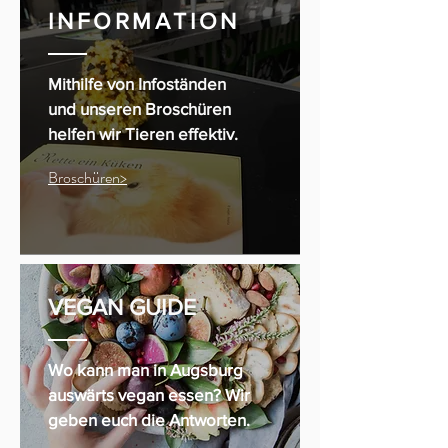
INFORMATION
Mithilfe von Infoständen
und unseren Broschüren
helfen wir Tieren effektiv.
Broschüren>
VEGAN GUIDE
Wo kann man in Augsburg
auswärts vegan essen? Wir
geben euch die Antworten.