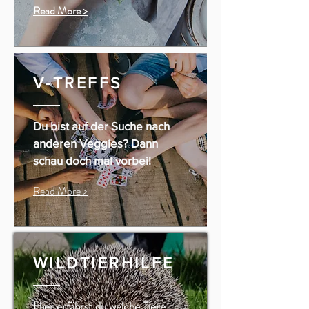
Read More >
V-TREFFS
Du bist auf der Suche nach
anderen Veggies? Dann
schau doch mal vorbei!
Read More >
WILDTIERHILFE
Hier erfährst du welche Tiere