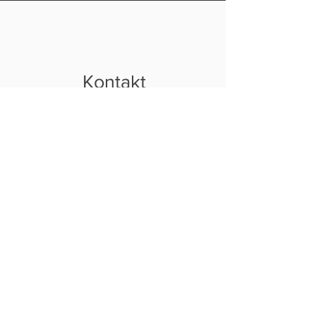
Kontakt
AG Tierrechte e. V.
Gartenstraße 10 a
86504 Merching
info (at) ag (minus) tierrechte (punkt) de