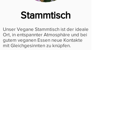
Stammtisch
Unser Vegane Stammtisch ist der ideale
Ort, in entspannter Atmosphäre und bei
gutem veganen Essen neue Kontakte
mit Gleichgesinnten zu knüpfen.
Der Stammtisch findet regelmäßig
einmal im Monat an einem Dienstag
statt. Die einzelnen Veranstaltungen
findet ihr hier.
01. 10. 19
19:30 - 22:00 Uhr -
DREIZEHN
(Barfüßerstr. 4, 86150
Augsburg)
05. 11. 19
19:30 - 22:00 Uhr -
DREIZEHN