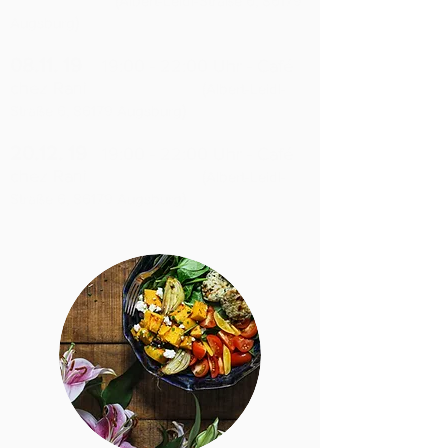
(
Albert-Leidl-Straße 6, 86179
)
Augsburg
08.11. 19
19:00 - 22:00 Uhr - Café
chez Rani
(
Albert-Leidl-
)
Straße 6, 86179 Augsburg
20.12. 19
19:00 - 22:00 Uhr - Café
chez Rani
(
Albert-Leidl-
)
Straße 6, 86179 Augsburg